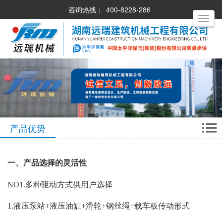
咨询热线：
400-8228-286
Toggle
navigati
产品优势
一、产品选择的灵活性
NO1.多种驱动方式供用户选择
1.液压泵站+液压油缸+滑轮+钢丝绳+载车板传动形式