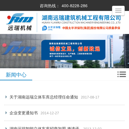
咨询热线：
400-8228-286
Toggle
navigati
新闻中心
关于湖南远瑞立体车库总经理任命通知
2017-08-17
企业变更通知书
2014-12-27
湖南远瑞智能立体车库招商加盟 邀请函