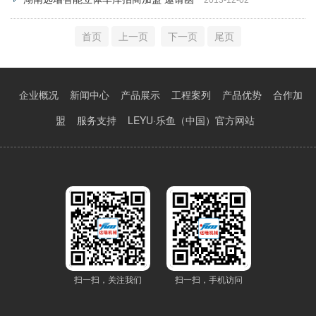
2013-12-02
首页
上一页
下一页
尾页
企业概况
新闻中心
产品展示
工程案列
产品优势
合作加
盟
服务支持
LEYU·乐鱼（中国）官方网站
扫一扫，关注我们
扫一扫，手机访问