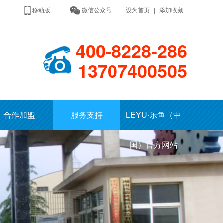
移动版
微信公众号
设为首页
|
添加收藏
400-8228-286
13707400505
合作加盟
服务支持
LEYU·乐鱼（中
国）官方网站