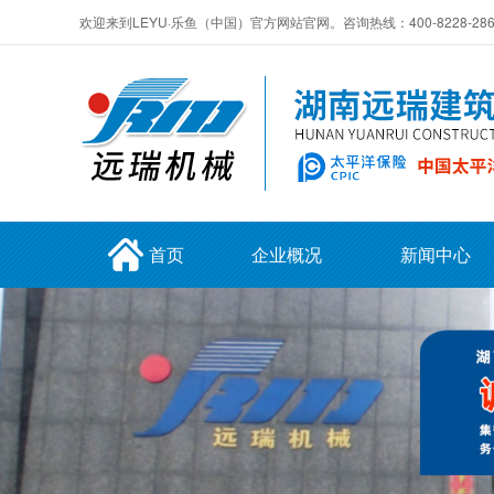
欢迎来到LEYU·乐鱼（中国）官方网站官网。咨询热线：400-8228-28
首页
企业概况
新闻中心