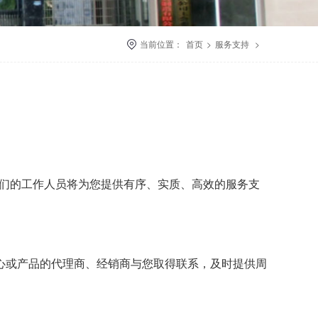
当前位置：
首页
>
服务支持
>
们的工作人员将为您提供有序、实质、高效的服务支
心或产品的代理商、经销商与您取得联系，及时提供周