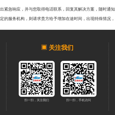
作出紧急响应，并与您取得电话联系，回复其解决方案，随时通
司指定的服务机构，则请求贵方给予增加在途时间，出现特殊情况
关注我们
扫一扫，关注我们
扫一扫，手机访问