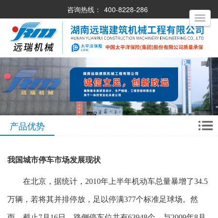
咨询热线：
400-8228-286
Toggle
navigati
产品优势
我国城市停车市场发展现状
在北京，据统计，2010年上半年机动车总量暴增了34.5
万辆，若将其并排停放，足以停满377个标准足球场。然
而，截止7月16日，路侧停车位共有63948个，与2009年8月