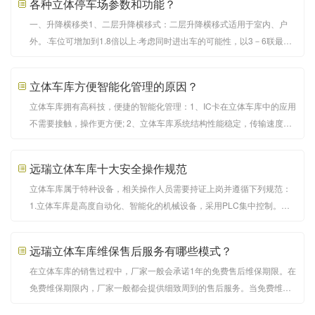
各种立体停车场参数和功能？
虽然在占地面积上并没有平面的停车场那么大
一、升降横移类1、二层升降横移式：二层升降横移式适用于室内、户
外。·车位可增加到1.8倍以上·考虑同时进出车的可能性，以3－6联最为
合理。·二层升降横移式梁下净高要求3650mm以上。·若横移台要求停车
高顶车则要求3950mm以上·二层升降横移式运行原理如下图：2、三层
立体车库方便智能化管理的原因？
升降横移式：·三层升降横移底坑式适用于室内、户外。
立体车库拥有高科技，便捷的智能化管理：1、IC卡在立体车库中的应用
不需要接触，操作更方便; 2、立体车库系统结构性能稳定，传输速度
快;3、它可以准确区分自己的车辆，异国情调的车辆和特种车辆;4、独特
的车牌号码输入和显示系统，大大提高了停车场的防盗措施;5、及时收
远瑞立体车库十大安全操作规范
取停车费及其他相关费用，增加收入;提前收取长期客
立体车库属于特种设备，相关操作人员需要持证上岗并遵循下列规范：
1.立体车库是高度自动化、智能化的机械设备，采用PLC集中控制。车
库必须由车库厂家培训并合格的人员操作管理，其他人员不得擅自操
作。 2.车库操作管理人员严禁酒后操作设备并且应禁止驾驶员酒后进入
远瑞立体车库维保售后服务有哪些模式？
车库内。 3.车库操作管理人员在交接班时应确认设
在立体车库的销售过程中，厂家一般会承诺1年的免费售后维保期限。在
免费维保期限内，厂家一般都会提供细致周到的售后服务。当免费维保
期过后，生产企业和立体车库用户本着友好合作的目的，一般会签订收