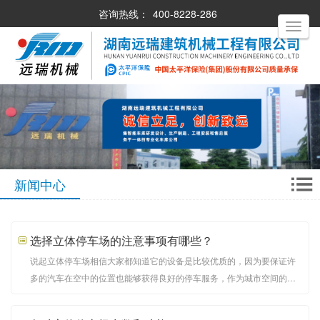
咨询热线：
400-8228-286
Toggle
navigati
新闻中心
选择立体停车场的注意事项有哪些？
说起立体停车场相信大家都知道它的设备是比较优质的，因为要保证许
多的汽车在空中的位置也能够获得良好的停车服务，作为城市空间的节
约停车场也是有很多选择考究的，需要从多角度考虑停车场是否良好。
下面介绍选择立体停车场的注意事项。 一、注意车位的数量立体停车场