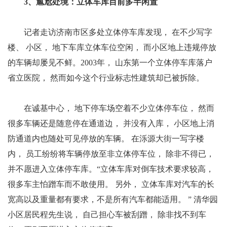
3、尴尬处境：立体车库目前多半闲置
记者走访济南市区多处立体停车库发现， 在不少写字
楼、 小区， 地下车库立体车位空闲， 而小区地上违规停放
的车辆却屡见不鲜。2003年， 山东第一个立体停车库落户
省立医院， 然而如今这个行业标志性建筑却已被拆除。
在诚基中心， 地下停车场空着不少立体停车位， 然而
很多车辆还是随意停在通道边， 并没有入库， 小区地上消
防通道内也随处可见停放的车辆。 在泺源大街一写字楼
内， 员工纷纷将车辆停放至非立体停车位， 除非不得已，
并不愿进入立体停车库。“立体车库对倒车技术要求较高，
很多车主怕蹭车而不敢使用。 另外， 立体车库对汽车的长
宽高以及重量都有要求，不是所有汽车都能适用。 ” 清华园
小区居民程先生说， 自己担心车被刮蹭， 除非找不到车