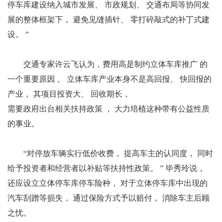
停车库建设纳入城市发展、 市政规划、 交通布局等协同发
展的整体框架下， 避免见缝插针、 零打碎敲式的补丁式建
设。 ”
交通专家许云飞认为，费用高是制约立体车库推广 的
一个重要原因 。 立体车库产业本身不是高回报、 快回报的
产业， 其项目投资大、 回收期长，
需要政府出台相关扶持政策 ， 大力培植这种带有公益性质
的事业。
“对停放车辆实行低价收费， 提高车主的认同度， 同时
给予投资者和经营者以补贴等扶持性政策。 ” 毕秀玲说，
还应设立立体停车库停车险种， 对于立体停车库中出现的
汽车刮蹭等损失， 通过保险方式予以赔付， 消除车主后顾
之忧。