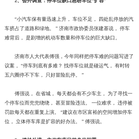
2、会外调查：停车位缺口急盼车位“扩容”
“小汽车保有量迅速上升， 车位不足， 四处乱停放的汽
车挤占了道路和绿地。 ” 济南市政协委员张建基说， 停车
难背后， 是剧增的机动车数量和停车位的巨大缺口。
济南市人大代表傅强，今年同样把停车难的问题写进了
议案， “停车到底有多难？ 找停车位就是碰运气， 有时转
五六圈停不下车， 只好冒险乱停。 ”
傅强说， 在省城， 每天都会有不少车主， 为了寻找一
个停车位而兜兜绕绕， 甚至冒险违法。 一位难求， 违停被
罚款每天都在重复上演。 “建议在市区富裕的空间增加停车
位， 立体停车库是扩容的好办法。 ” 傅强说。