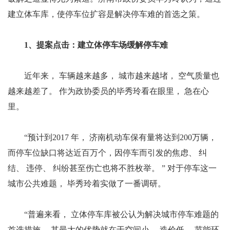
建立体车库，使停车位扩容是解决停车难的首选之策。
1、提案点击：建立体停车场缓解停车难
近年来， 车辆越来越多， 城市越来越堵， 空气质量也
越来越差了。 作为政协委员的毕秀玲看在眼里， 急在心
里。
“预计到2017 年， 济南机动车保有量将达到200万辆，
而停车位缺口将达近百万个，因停车而引发的焦虑、 纠
结、 违停、 纠纷甚至伤亡也将不胜枚举。 ” 对于停车这一
城市公共难题， 毕秀玲着实做了一番调研。
“普遍来看， 立体停车库被公认为解决城市停车难题的
首选措施， 其最大的优势就在于空间小、 造价低、 节能环